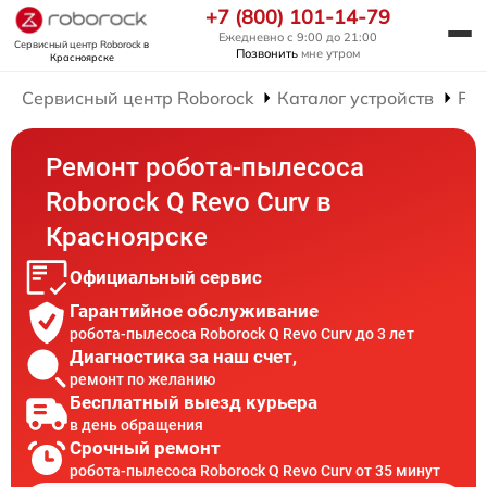
+7 (800) 101-14-79
Ежедневно с 9:00 до 21:00
Сервисный центр Roborock
в
Позвонить
мне утром
Красноярске
Сервисный центр Roborock
Каталог устройств
Рем
Ремонт робота-пылесоса
Roborock Q Revo Curv в
Красноярске
Официальный сервис
Гарантийное обслуживание
робота-пылесоса Roborock Q Revo Curv до 3 лет
Диагностика за наш счет,
ремонт по желанию
Бесплатный выезд курьера
в день обращения
Срочный ремонт
робота-пылесоса Roborock Q Revo Curv от 35 минут