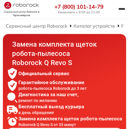
+7 (800) 101-14-79
Сервисный центр Roborock
в
Ежедневно с 9:00 до 21:00
Красноярске
Сервисный центр Roborock
Каталог устройств
Рем
Замена комплекта щеток
робота-пылесоса
Roborock Q Revo S
Официальный сервис
Гарантийное обслуживание
робота-пылесоса Roborock до 3 лет
Диагностика за наш счет,
ремонт по желанию
Бесплатный выезд курьера
в день обращения
Замена комплекта щеток робота-пылесоса
Roborock Q Revo S от 35 минут